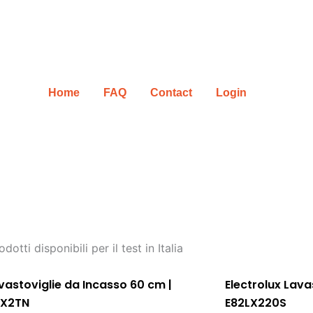
Home
FAQ
Contact
Login
odotti disponibili per il test in Italia
vastoviglie da Incasso 60 cm |
Electrolux Lava
0X2TN
E82LX220S