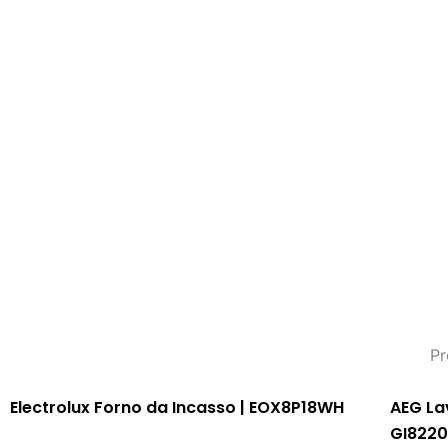
Skip
to
content
Pr
Electrolux Forno da Incasso | EOX8P18WH
AEG La
GI822