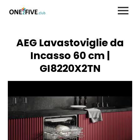
Skip
to
content
AEG Lavastoviglie da
Incasso 60 cm |
GI8220X2TN