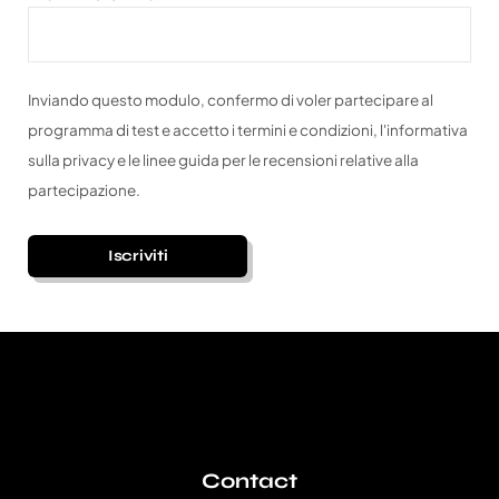
Inviando questo modulo, confermo di voler partecipare al
programma di test e accetto i termini e condizioni, l'informativa
sulla privacy e le linee guida per le recensioni relative alla
partecipazione.
A
l
t
e
r
n
Contact
a